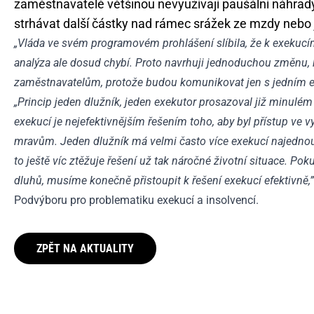
zaměstnavatelé většinou nevyužívají paušální náhrad
strhávat další částky nad rámec srážek ze mzdy nebo je
„Vláda ve svém programovém prohlášení slíbila, že k exekucím
analýza ale dosud chybí. Proto navrhuji jednoduchou změnu, k
zaměstnavatelům, protože budou komunikovat jen s jedním 
„Princip jeden dlužník, jeden exekutor prosazoval již minulém 
exekucí je nejefektivnějším řešením toho, aby byl přístup ve
mravům. Jeden dlužník má velmi často více exekucí najednou, 
to ještě víc ztěžuje řešení už tak náročné životní situace. Poku
dluhů, musíme konečně přistoupit k řešení exekucí efektivně,
Podvýboru pro problematiku exekucí a insolvencí.
ZPĚT NA AKTUALITY