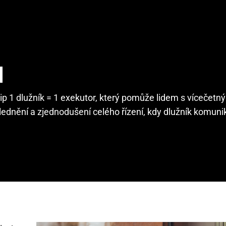
p 1 dlužník = 1 exekutor, který pomůže lidem s vícečet
lednění a zjednodušení celého řízení, kdy dlužník komuni