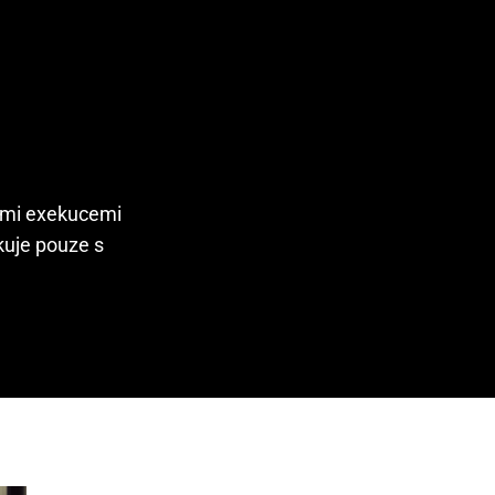
nými exekucemi
kuje pouze s