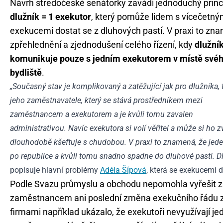
Návrh středočeské senátorky zavádí jednoduchý prin
dlužník = 1 exekutor
, který pomůže lidem s vícečetný
exekucemi dostat se z dluhových pastí. V praxi to zn
zpřehlednění a zjednodušení celého řízení, kdy
dlužní
komunikuje pouze s jedním exekutorem v místě své
bydliště
.
„Současný stav je komplikovaný a zatěžující jak pro dlužníka, t
jeho zaměstnavatele, který se stává prostředníkem mezi
zaměstnancem a exekutorem a je kvůli tomu zavalen
administrativou. Navíc exekutora si volí věřitel a může si ho z
dlouhodobě kšeftuje s chudobou. V praxi to znamená, že jed
po republice a kvůli tomu snadno spadne do dluhové pasti. Dl
popisuje hlavní problémy
Adéla Šípová
, která se exekucemi
Podle Svazu průmyslu a obchodu nepomohla vyřešit z
zaměstnancem ani poslední změna exekučního řádu z 
firmami například ukázalo, že exekutoři nevyužívají j