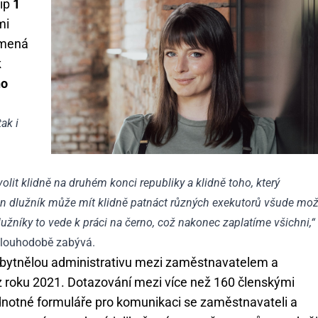
cip
1
mi
amená
k
ho
ak i
volit klidně na druhém konci republiky a klidně toho, který
en dlužník může mít klidně patnáct různých exekutorů všude mo
užníky to vede k práci na černo, což nakonec zaplatíme všichni,“
 dlouhodobě zabývá.
bytnělou administrativu mezi zaměstnavatelem a
roku 2021. Dotazování mezi více než 160 členskými
ednotné formuláře pro komunikaci se zaměstnavateli a