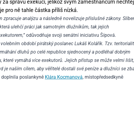
y za správu exekucí, jelikož svým zaměstnancům nechtěj
 pro ně tahle částka příliš nízká.
 zpracuje analýzu a následně novelizuje příslušné zákony. Slíbe
terá ulehčí práci jak samotným dlužníkům, tak jejich
exekutorem,”
odůvodňuje svoji senátní iniciativu Šípová.
volebním období pirátský poslanec Lukáš Kolářík. Tzv. teritoriali
 vymáhání dluhů po celé republice sjednocený a podléhal dobrým
které vymáhá více exekutorů. Jejich přístup se může velmi lišit,
d je naším cílem, aby věřitelé dostali své peníze a dlužníci se zba
”
doplnila poslankyně
Klára Kocmanová
, místopředsedkyně