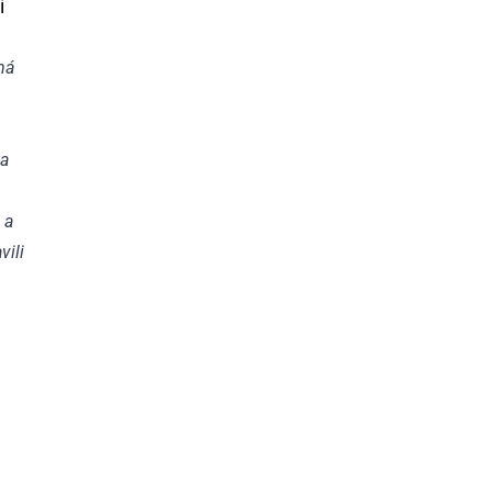
í
ná
ta
 a
vili