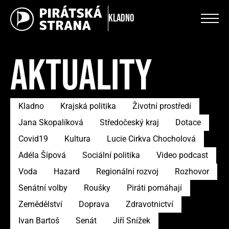
Kladno
AKTUALITY
Kladno
Krajská politika
Životní prostředí
Jana Skopalíková
Středočeský kraj
Dotace
Covid19
Kultura
Lucie Cirkva Chocholová
Adéla Šípová
Sociální politika
Video podcast
Voda
Hazard
Regionální rozvoj
Rozhovor
Senátní volby
Roušky
Piráti pomáhají
Zemědělství
Doprava
Zdravotnictví
Ivan Bartoš
Senát
Jiří Snížek