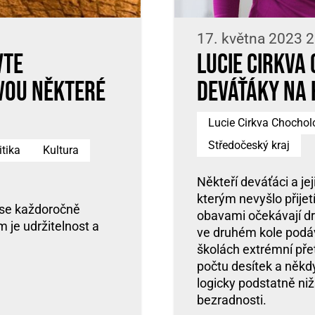
17. května 2023 2
vte
Lucie Cirkva
vou některé
deváťáky na 
Lucie Cirkva Chochol
Středočeský kraj
itika
Kultura
Někteří deváťáci a jej
kterým nevyšlo přijet
 se každoročně
obavami očekávají dr
 je udržitelnost a
ve druhém kole podá
školách extrémní přet
počtu desítek a někd
logicky podstatně niž
bezradnosti.