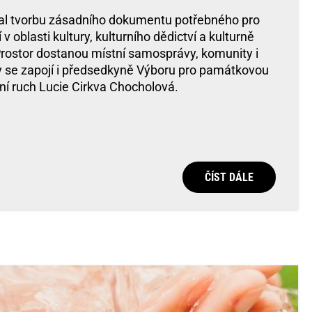
dal tvorbu zásadního dokumentu potřebného pro
v oblasti kultury, kulturního dědictví a kulturně
 Prostor dostanou místní samosprávy, komunity i
rby se zapojí i předsedkyně Výboru pro památkovou
vní ruch Lucie Cirkva Chocholová.
ČÍST DÁLE