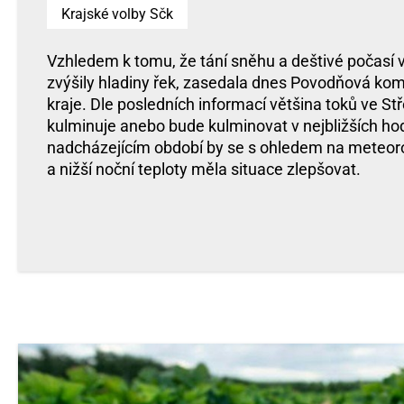
Krajské volby Sčk
Vzhledem k tomu, že tání sněhu a deštivé počasí 
zvýšily hladiny řek, zasedala dnes Povodňová ko
kraje. Dle posledních informací většina toků ve S
kulminuje anebo bude kulminovat v nejbližších ho
nadcházejícím období by se s ohledem na meteor
a nižší noční teploty měla situace zlepšovat.