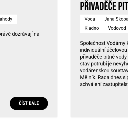
přivaděče pi
ahody
Voda
Jana Skopa
Kladno
Vodovod
rávě dozrávají na
Společnost Vodárny K
individuální účelovou
přivaděče pitné vody
stav potrubí je nevyh
vodárenskou soustavu
Mělník. Rada dnes s p
schválení zastupitel
ČÍST DÁLE