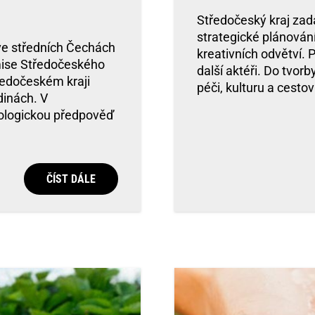
Středočeský kraj za
strategické plánování 
ve středních Čechách
kreativních odvětví.
mise Středočeského
další aktéři. Do tvo
tředočeském kraji
péči, kulturu a cesto
dinách. V
ologickou předpověď
ČÍST DÁLE