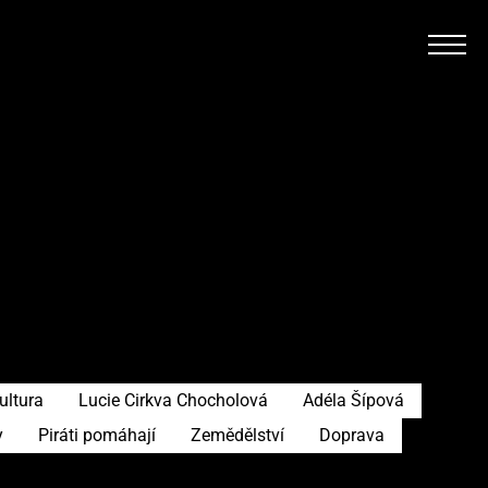
ultura
Lucie Cirkva Chocholová
Adéla Šípová
y
Piráti pomáhají
Zemědělství
Doprava