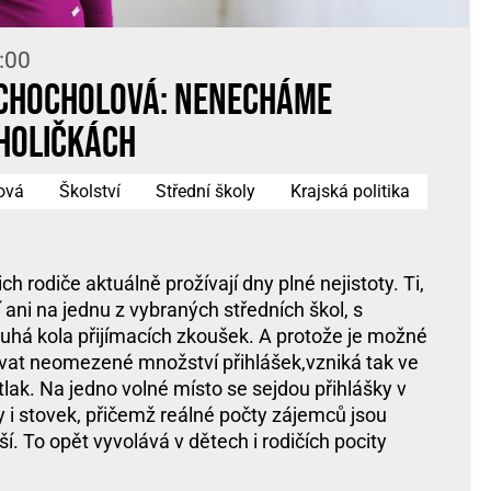
:00
 Chocholová: Nenecháme
holičkách
ová
Školství
Střední školy
Krajská politika
ich rodiče aktuálně prožívají dny plné nejistoty. Ti,
í ani na jednu z vybraných středních škol, s
uhá kola přijímacích zkoušek. A protože je možné
vat neomezené množství přihlášek,vzniká tak ve
lak. Na jedno volné místo se sejdou přihlášky v
y i stovek, přičemž reálné počty zájemců jsou
ší. To opět vyvolává v dětech i rodičích pocity