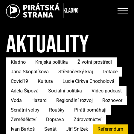
Kladno
AKTUALITY
Kladno
Krajská politika
Životní prostředí
Jana Skopalíková
Středočeský kraj
Dotace
Covid19
Kultura
Lucie Cirkva Chocholová
Adéla Šípová
Sociální politika
Video podcast
Voda
Hazard
Regionální rozvoj
Rozhovor
Senátní volby
Roušky
Piráti pomáhají
Zemědělství
Doprava
Zdravotnictví
Ivan Bartoš
Senát
Jiří Snížek
Referendum