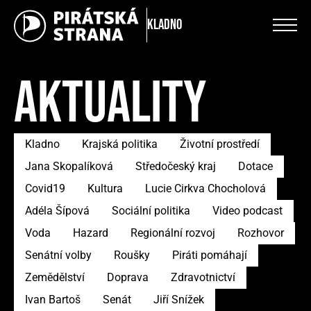
Kladno
AKTUALITY
Kladno
Krajská politika
Životní prostředí
Jana Skopalíková
Středočeský kraj
Dotace
Covid19
Kultura
Lucie Cirkva Chocholová
Adéla Šípová
Sociální politika
Video podcast
Voda
Hazard
Regionální rozvoj
Rozhovor
Senátní volby
Roušky
Piráti pomáhají
Zemědělství
Doprava
Zdravotnictví
Ivan Bartoš
Senát
Jiří Snížek