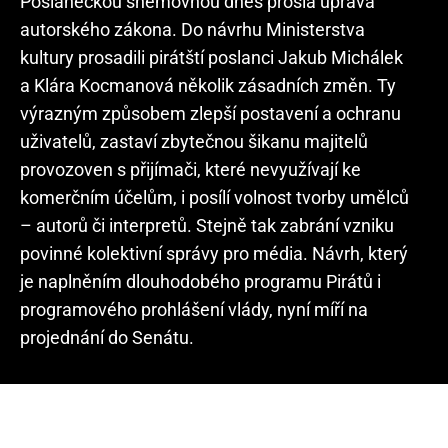
Poslaneckou sněmovnou dnes prošla úprava
autorského zákona. Do návrhu Ministerstva
kultury prosadili pirátští poslanci Jakub Michálek
a Klára Kocmanová několik zásadních změn. Ty
výrazným způsobem zlepší postavení a ochranu
uživatelů, zastaví zbytečnou šikanu majitelů
provozoven s přijímači, které nevyužívají ke
komerčním účelům, i posílí volnost tvorby umělců
– autorů či interpretů. Stejně tak zabrání vzniku
povinné kolektivní správy pro média. Návrh, který
je naplněním dlouhodobého programu Pirátů i
programového prohlášení vlády, nyní míří na
projednání do Senátu.