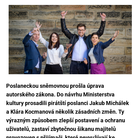
Poslaneckou sněmovnou prošla úprava
autorského zákona. Do návrhu Ministerstva
kultury prosadili pirátští poslanci Jakub Michálek
a Klára Kocmanová několik zásadních změn. Ty
výrazným způsobem zlepší postavení a ochranu
uživatelů, zastaví zbytečnou šikanu majitelů
provozoven s přijímači, které nevyužívají ke