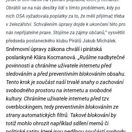
Obrátili se na nás desítky lidí s tímto problémem, kdy po
nich OSA vyžadovala poplatky za to, že měli přijímač třeba
v železářství. Schválením úpravy dojde k ukončení této pro
nás nepřijatelné praxe. Stojíme za zájmy občanů,”
vysvětlil
předseda poslaneckého klubu Pirátů Jakub Michálek.
Sněmovní úpravy zákona chválí i pirátská
poslankyně Klára Kocmanová.
„Rušíme nadbytečné
povinnosti a chráníme uživatele internetu před
sledováním a před preventivním blokováním obsahu.
Tento krok je součást naší trvalé snahy o zachování
svobodného prostoru na internetu a svobodné
kultury. Chráníme uživatele internetu před tzv.
overblockingem, tedy preventivním blokováním ze
strany automatických filtrů. Takové blokování by
totiž mohlo ohrozit například sdílení memů či
politické satiry, které jsou nedílnou součástí svobody