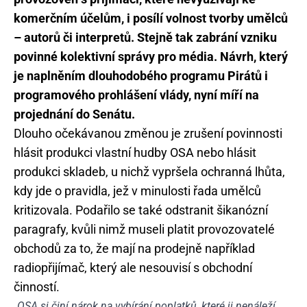
komerčním účelům, i posílí volnost tvorby umělců
– autorů či interpretů. Stejně tak zabrání vzniku
povinné kolektivní správy pro média. Návrh, který
je naplněním dlouhodobého programu Pirátů i
programového prohlášení vlády, nyní míří na
projednání do Senátu.
Dlouho očekávanou změnou je zrušení povinnosti
hlásit produkci vlastní hudby OSA nebo hlásit
produkci skladeb, u nichž vypršela ochranná lhůta,
kdy jde o pravidla, jež v minulosti řada umělců
kritizovala. Podařilo se také odstranit šikanózní
paragrafy, kvůli nimž museli platit provozovatelé
obchodů za to, že mají na prodejně například
radiopřijímač, který ale nesouvisí s obchodní
činností.
„OSA si činí nárok na vybírání poplatků, které ji nenáleží.